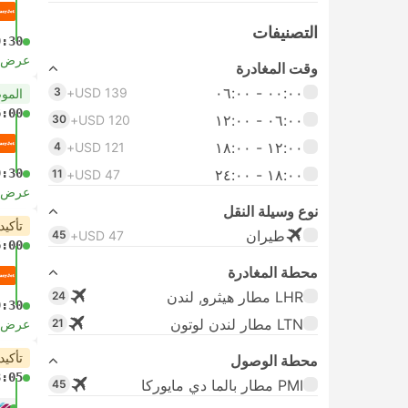
التصنيفات
9:30
عرض ا
وقت المغادرة
٠٠:٠٠ ‏- ٠٦:٠٠
3
USD 139+
المو
6:00
٠٦:٠٠ ‏- ١٢:٠٠
30
USD 120+
١٢:٠٠ ‏- ١٨:٠٠
4
USD 121+
١٨:٠٠ ‏-‏ ٢٤:٠٠
9:30
11
USD 47+
عرض ا
نوع وسيلة النقل
تأكيد
طيران
45
USD 47+
6:00
محطة المغادرة
LHR مطار هيثرو, لندن
24
9:30
LTN مطار لندن لوتون
21
عرض ا
تأكيد
محطة الوصول
8:05
PMI مطار بالما دي مايوركا
45