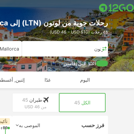
رحلات جوية من لوتون (LTN) إلى Mallorca
٤٥ رحلات (USD 46 – USD 510)
لوتون
Mallorca
اعثر على إقامتي
اليوم
غدًا
إثنين, أغسطس
طيران
45
الكل
45
من USD 46
تأكيد
فرز حسب
الموصى به
6:00