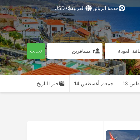
خدمة الزبائن
العربية
$•USD
فة العودة
٢ مسافرين
تحديث
س 13
جمعة, أغسطس 14
اختر التاريخ