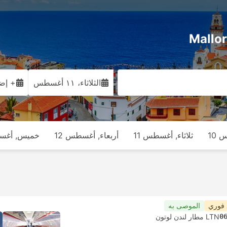
الثلاثاء، ١١ أغسطس
+ إضا
 10
ثلاثاء, أغسطس 11
أربعاء, أغسطس 12
خميس, أغسط
 فوري
الموصى به
0
LTN مطار لندن لوتون