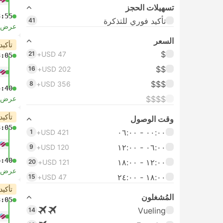
تسهيلات الحجز
3:55
تأكيد فوري للتذكرة
41
عرض ا
السعر
تأكيد
$
21
USD 47+
8:05
$$
16
USD 202+
$$$
8
USD 356+
4:40
$$$$
عرض ا
تأكيد
وقت الوصول
8:05
٠٠:٠٠ ‏- ٠٦:٠٠
1
USD 421+
٠٦:٠٠ ‏- ١٢:٠٠
9
USD 120+
6:40
١٢:٠٠ ‏- ١٨:٠٠
20
USD 121+
عرض ا
١٨:٠٠ ‏-‏ ٢٤:٠٠
15
USD 47+
تأكيد
المُشغلون
8:05
Vueling
14