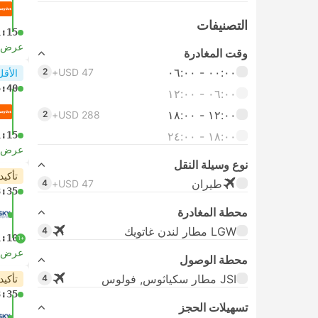
التصنيفات
1:15
عرض ا
وقت المغادرة
٠٠:٠٠ ‏- ٠٦:٠٠
2
USD 47+
الأقل
5:40
٠٦:٠٠ ‏- ١٢:٠٠
١٢:٠٠ ‏- ١٨:٠٠
2
USD 288+
١٨:٠٠ ‏-‏ ٢٤:٠٠
1:15
عرض ا
نوع وسيلة النقل
تأكيد
طيران
4
USD 47+
3:35
محطة المغادرة
LGW مطار لندن غاتويك
4
1:10
+1
عرض ا
محطة الوصول
JSI مطار سكياثوس, فولوس
4
تأكيد
3:35
تسهيلات الحجز