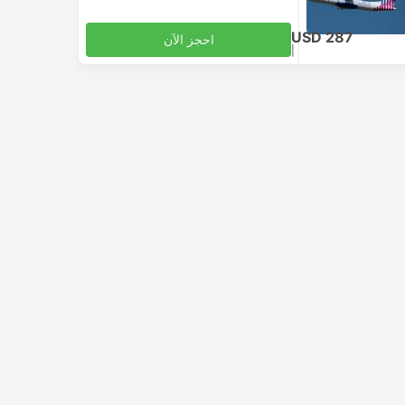
USD 287
احجز الآن
|
للبالغ
شامل الضرائب