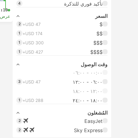
تأكيد فوري للتذكرة
4
2:10
السعر
عرض ا
$
2
USD 47+
$$
1
USD 174+
$$$
1
USD 300+
$$$$
1
USD 427+
وقت الوصول
٠٠:٠٠ ‏- ٠٦:٠٠
٠٦:٠٠ ‏- ١٢:٠٠
3
USD 47+
١٢:٠٠ ‏- ١٨:٠٠
١٨:٠٠ ‏-‏ ٢٤:٠٠
1
USD 288+
المُشغلون
EasyJet
2
Sky Express
2