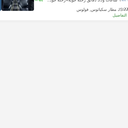
2
JSI مطار سكياثوس, فولوس
لتفاصيل