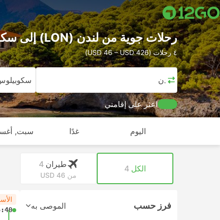
رحلات جوية من لندن (LON) إلى سكوبيلوس
٤ رحلات (USD 46 – USD 426)
لندن
سكوبيلوس
اعثر على إقامتي
اليوم
غدًا
سبت, أغس
طيران
4
الكل
4
من USD 46
الأس
فرز حسب
الموصى به
5:40