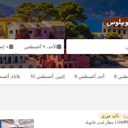
الأحد، ٩ أغسطس
+ إضا
طس 8
أحد, أغسطس 9
إثنين, أغسطس 10
ثلاثاء, أغس
رع
تأكيد فوري
0
LGW مطار لندن غاتويك