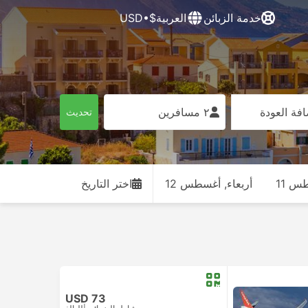
خدمة الزبائن
العربية
$•USD
فة العودة
٢ مسافرين
تحديث
طس 11
أربعاء, أغسطس 12
اختر التاريخ
USD 73