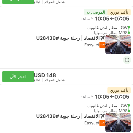
شامل الضرائب
|
للبالغ
تأكيد فوري
الموصى به
10:05
07:05
٢ ساعة
LGW مطار لندن غاتويك
MRS مطار مرسيليا
الاقتصاد | رحلة جوية #U28439
EasyJet
USD 148
احجز الآن
شامل الضرائب
|
للبالغ
تأكيد فوري
10:05
07:05
٢ ساعة
LGW مطار لندن غاتويك
MRS مطار مرسيليا
الاقتصاد | رحلة جوية #U28439
EasyJet