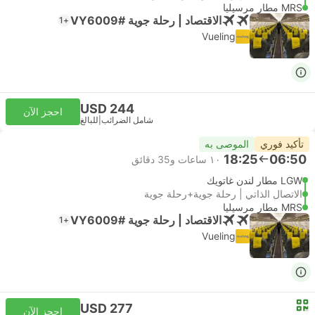
MRS مطار مرسيليا
الاقتصاد | رحلة جوية #VY6009
+1
Vueling
USD 244
احجز الآن
شامل الضرائب
|
للبالغ
تأكيد فوري
الموصى به
18:25
06:50
١٠ ساعات و‫35 دقائق
LGW مطار لندن غاتويك
الاتصال الذاتي | رحلة جوية+رحلة جوية
MRS مطار مرسيليا
الاقتصاد | رحلة جوية #VY6009
+1
Vueling
USD 277
احجز الآن