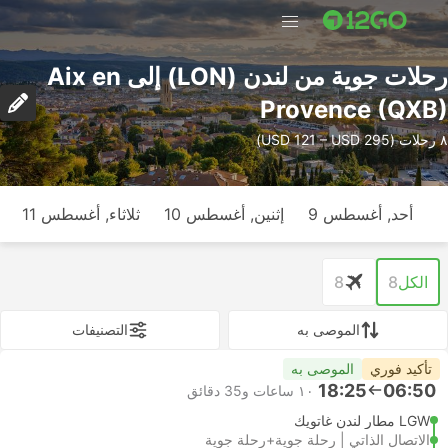
رحلات جوية من لندن (LON) إلى Aix en
Provence (QXB)
٨ رحلات (USD 121 – USD 295)
أحد, أغسطس 9
إثنين, أغسطس 10
ثلاثاء, أغسطس 11
الكل
8
8
الموصى به
التصنيفات
تأكيد فوري
الموصى به
18:25
06:50
١٠ ساعات و‫35 دقائق
LGW مطار لندن غاتويك
الاتصال الذاتي | رحلة جوية+رحلة جوية