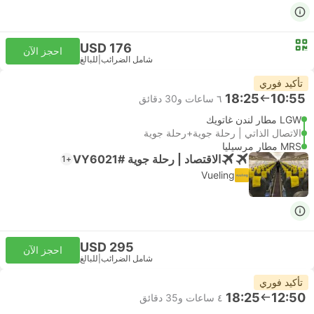
USD 176
احجز الآن
شامل الضرائب
|
للبالغ
تأكيد فوري
18:25
10:55
٦ ساعات و‫30 دقائق
LGW مطار لندن غاتويك
الاتصال الذاتي | رحلة جوية+رحلة جوية
MRS مطار مرسيليا
الاقتصاد | رحلة جوية #VY6021
+1
Vueling
USD 295
احجز الآن
شامل الضرائب
|
للبالغ
تأكيد فوري
18:25
12:50
٤ ساعات و‫35 دقائق