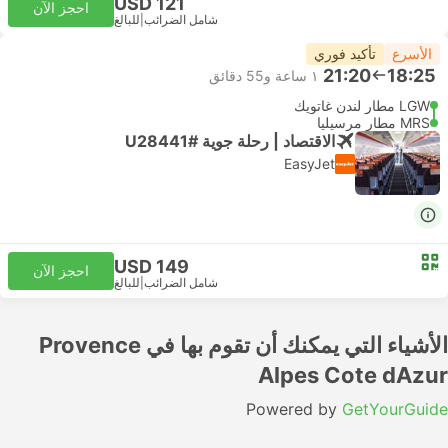
USD 121
احجز الآن
شامل الضرائب
|
للبالغ
الأسرع
تأكيد فوري
21:20
18:25
١ ساعة و‫55 دقائق
LGW مطار لندن غاتويك
MRS مطار مرسيليا
الاقتصاد | رحلة جوية #U28441
EasyJet
USD 149
احجز الآن
شامل الضرائب
|
للبالغ
الأشياء التي يمكنك أن تقوم بها في Provence
Alpes Cote dAzur
Powered by
GetYourGuide