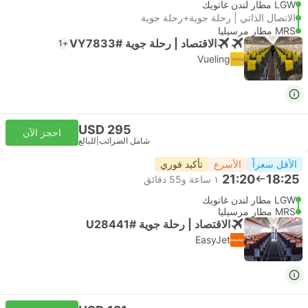
LGW مطار لندن غاتويك
الاتصال الذاتي | رحلة جوية+رحلة جوية
MRS مطار مرسيليا
الاقتصاد | رحلة جوية #VY7833
+1
Vueling
USD 295
احجز الآن
شامل الضرائب
|
للبالغ
الأقل سعراً
الأسرع
تأكيد فوري
21:20
18:25
١ ساعة و‫55 دقائق
LGW مطار لندن غاتويك
MRS مطار مرسيليا
الاقتصاد | رحلة جوية #U28441
EasyJet