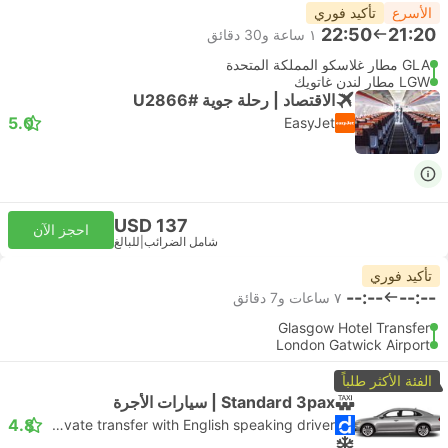
الأسرع
تأكيد فوري
22:50
21:20
١ ساعة و‫30 دقائق
GLA مطار غلاسكو المملكة المتحدة
LGW مطار لندن غاتويك
الاقتصاد | رحلة جوية #U2866
5.0
EasyJet
USD 137
احجز الآن
شامل الضرائب
|
للبالغ
تأكيد فوري
--:--
--:--
٧ ساعات و‫7 دقائق
Glasgow Hotel Transfer
London Gatwick Airport
الفئة الأكثر طلباً
Standard 3pax | سيارات الأجرة
4.8
Daytrip private transfer with English speaking driver