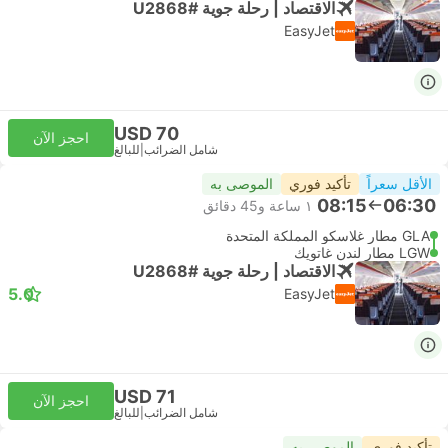
الاقتصاد | رحلة جوية #U2868
EasyJet
USD 70
احجز الآن
شامل الضرائب
|
للبالغ
الأقل سعراً
تأكيد فوري
الموصى به
08:15
06:30
١ ساعة و‫45 دقائق
GLA مطار غلاسكو المملكة المتحدة
LGW مطار لندن غاتويك
الاقتصاد | رحلة جوية #U2868
5.0
EasyJet
USD 71
احجز الآن
شامل الضرائب
|
للبالغ
تأكيد فوري
الموصى به