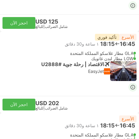
USD 125
احجز الآن
شامل الضرائب
|
للبالغ
الأسرع
تأكيد فوري
18:15
16:45
١ ساعة و‫30 دقائق
GLA مطار غلاسكو المملكة المتحدة
LGW مطار لندن غاتويك
الاقتصاد | رحلة جوية #U2888
EasyJet
USD 202
احجز الآن
شامل الضرائب
|
للبالغ
الأسرع
18:15
16:45
١ ساعة و‫30 دقائق
GLA مطار غلاسكو المملكة المتحدة