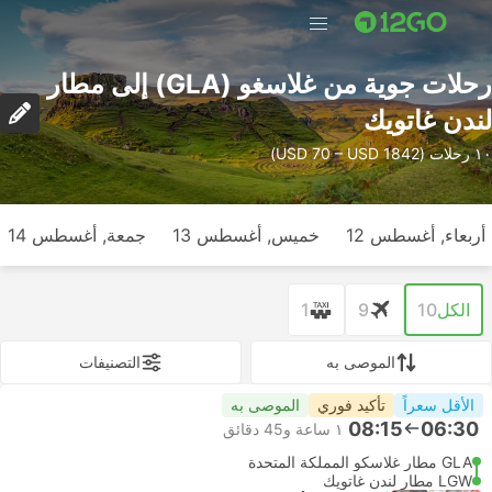
رحلات جوية من غلاسغو (GLA) إلى مطار
لندن غاتويك
١٠ رحلات (USD 70 – USD 1842)
أربعاء, أغسطس 12
خميس, أغسطس 13
جمعة, أغسطس 14
الكل
10
9
1
الموصى به
التصنيفات
الأقل سعراً
تأكيد فوري
الموصى به
08:15
06:30
١ ساعة و‫45 دقائق
GLA مطار غلاسكو المملكة المتحدة
LGW مطار لندن غاتويك