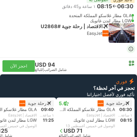
08:15
06:30
١ ساعة و‫45 دقائق
GLA مطار غلاسكو المملكة المتحدة
LGW مطار لندن غاتويك
الاقتصاد | رحلة جوية #U2868
EasyJet
USD 94
احجز الآن
شامل الضرائب
|
للبالغ
فوري
تحجز في آخر لحظة؟
تأكيد فوري لأفضل اختياراتنا
5.0
رحلة جوية
رحلة جوية
06:30
GLA مطار غلاسكو المملكة المتحدة
09:40
١ ساعة و‫45 دقائق
الاقتصاد | EasyJet
١ ساعة و‫45 دقائق
الاقتصاد | EasyJet
08:15
LGW مطار لندن غاتويك
11:25
LGW مطار لندن غاتويك
الوصول في خميس, أغسطس 13
الوصول في خميس, أغسط
125
USD 71
شامل الضرائب
|
للبالغ
شامل ال