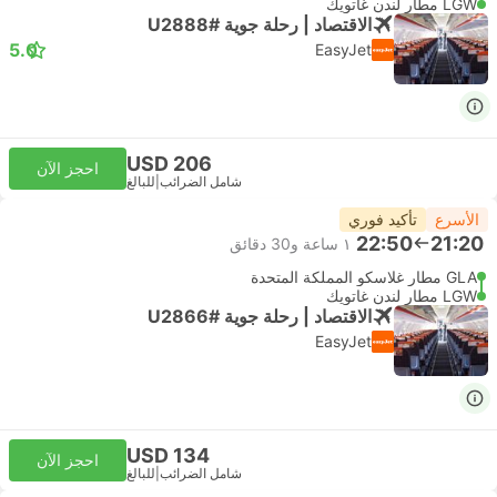
LGW مطار لندن غاتويك
الاقتصاد | رحلة جوية #U2888
5.0
EasyJet
USD 206
احجز الآن
شامل الضرائب
|
للبالغ
الأسرع
تأكيد فوري
22:50
21:20
١ ساعة و‫30 دقائق
GLA مطار غلاسكو المملكة المتحدة
LGW مطار لندن غاتويك
الاقتصاد | رحلة جوية #U2866
EasyJet
USD 134
احجز الآن
شامل الضرائب
|
للبالغ