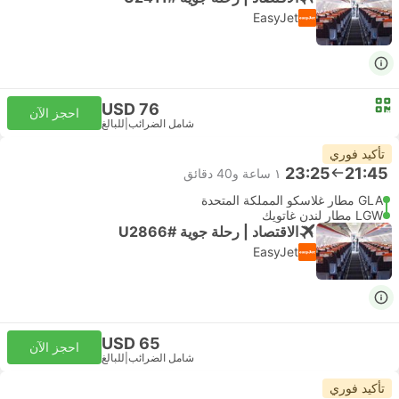
EasyJet
USD 76
احجز الآن
شامل الضرائب
|
للبالغ
تأكيد فوري
23:25
21:45
١ ساعة و‫40 دقائق
GLA مطار غلاسكو المملكة المتحدة
LGW مطار لندن غاتويك
الاقتصاد | رحلة جوية #U2866
EasyJet
USD 65
احجز الآن
شامل الضرائب
|
للبالغ
تأكيد فوري