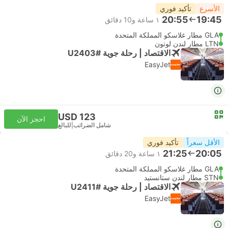
الأسرع
تأكيد فوري
20:55
19:45
١ ساعة و‫10 دقائق
GLA مطار غلاسكو المملكة المتحدة
LTN مطار لندن لوتون
الاقتصاد | رحلة جوية #U2403
EasyJet
USD 123
احجز الآن
شامل الضرائب
|
للبالغ
الأقل سعراً
تأكيد فوري
21:25
20:05
١ ساعة و‫20 دقائق
GLA مطار غلاسكو المملكة المتحدة
STN مطار لندن ستانستيد
الاقتصاد | رحلة جوية #U2411
EasyJet