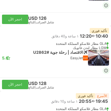
USD 126
احجز الآن
شامل الضرائب
|
للبالغ
تأكيد فوري
12:20
10:40
١ ساعة و‫40 دقائق
GLA مطار غلاسكو المملكة المتحدة
LGW مطار لندن غاتويك
الاقتصاد | رحلة جوية #U2862
5.0
EasyJet
USD 128
احجز الآن
شامل الضرائب
|
للبالغ
الأسرع
تأكيد فوري
20:55
19:45
١ ساعة و‫10 دقائق
GLA مطار غلاسكو المملكة المتحدة