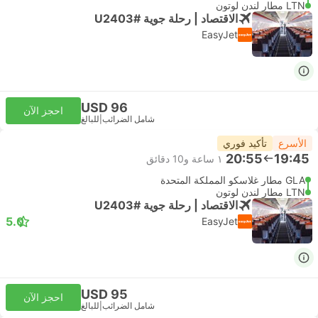
LTN مطار لندن لوتون
الاقتصاد | رحلة جوية #U2403
EasyJet
USD 96
احجز الآن
شامل الضرائب
|
للبالغ
الأسرع
تأكيد فوري
20:55
19:45
١ ساعة و‫10 دقائق
GLA مطار غلاسكو المملكة المتحدة
LTN مطار لندن لوتون
الاقتصاد | رحلة جوية #U2403
5.0
EasyJet
USD 95
احجز الآن
شامل الضرائب
|
للبالغ