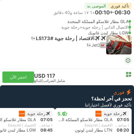
تأكيد فوري
الموصى به
00:10
06:30
+1
١٧ ساعة و‫40 دقائق
GLA مطار غلاسكو المملكة المتحدة
الاتصال الذاتي | رحلة جوية+رحلة جوية
LGW مطار لندن غاتويك
الاقتصاد | رحلة جوية #LS173
+1
Jet2
+1
USD 117
احجز الآن
شامل الضرائب
|
للبالغ
فوري
تحجز في آخر لحظة؟
تأكيد فوري لأفضل اختياراتنا
5.0
رحلة جوية
رحلة جوية
07:05
GLA مطار غلاسكو المملكة المتحدة
07:05
١ ساعة و‫15 دقائق
الاقتصاد | EasyJet
١ ساعة و‫40 دقائق
الاقتصاد | EasyJet
08:20
LTN مطار لندن لوتون
08:45
LGW مطار لندن غاتويك