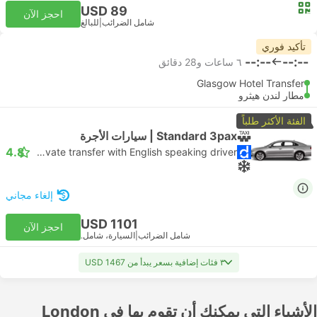
USD 89
احجز الآن
شامل الضرائب
|
للبالغ
تأكيد فوري
--:--
--:--
٦ ساعات و‫28 دقائق
Glasgow Hotel Transfer
مطار لندن هيثرو
الفئة الأكثر طلباً
Standard 3pax | سيارات الأجرة
4.8
Daytrip private transfer with English speaking driver
إلغاء مجاني
USD 1101
احجز الآن
شامل الضرائب
|
السيارة، شامل.
٣ فئات إضافية بسعر يبدأ من USD 1467
الأشياء التي يمكنك أن تقوم بها في London