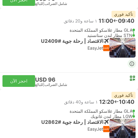
شامل الضرائب
|
للبالغ
تأكيد فوري
11:00
09:40
١ ساعة و‫20 دقائق
GLA مطار غلاسكو المملكة المتحدة
STN مطار لندن ستانستيد
الاقتصاد | رحلة جوية #U2409
EasyJet
USD 96
احجز الآن
شامل الضرائب
|
للبالغ
تأكيد فوري
12:20
10:40
١ ساعة و‫40 دقائق
GLA مطار غلاسكو المملكة المتحدة
LGW مطار لندن غاتويك
الاقتصاد | رحلة جوية #U2862
EasyJet