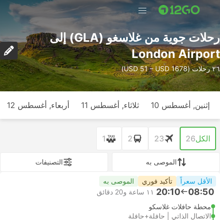
رحلات جوية من غلاسغو (GLA) إلى
London Airport
٢٦ رحلات (USD 51 – USD 1678)
إثنين, أغسطس 10
ثلاثاء, أغسطس 11
أربعاء, أغسطس 12
الكل
26
23
2
1
الموصى به
التصنيفات
الأقل سعراً
تأكيد فوري
الموصى به
20:10
08:50
١١ ساعة و‫20 دقائق
محطة حافلات غلاسكو
الاتصال الذاتي | حافلة+حافلة