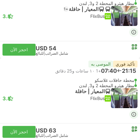
مطار هيثرو المحطة 2 و3, لندن
المعيار | حافلة
+1
3.8
FlixBus
USD 54
احجز الآن
شامل الضرائب
|
للبالغ
تأكيد فوري
الموصى به
07:40
21:15
+1
١٠ ساعات و‫25 دقائق
محطة حافلات غلاسكو
مطار هيثرو المحطة 2 و3, لندن
المعيار | حافلة
3.8
FlixBus
USD 63
احجز الآن
شامل الضرائب
|
للبالغ