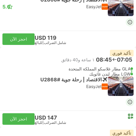
5.0
EasyJet
USD 119
احجز الآن
شامل الضرائب
|
للبالغ
تأكيد فوري
08:45
07:05
١ ساعة و‫40 دقائق
GLA مطار غلاسكو المملكة المتحدة
LGW مطار لندن غاتويك
الاقتصاد | رحلة جوية #U2868
EasyJet
USD 147
احجز الآن
شامل الضرائب
|
للبالغ
تأكيد فوري