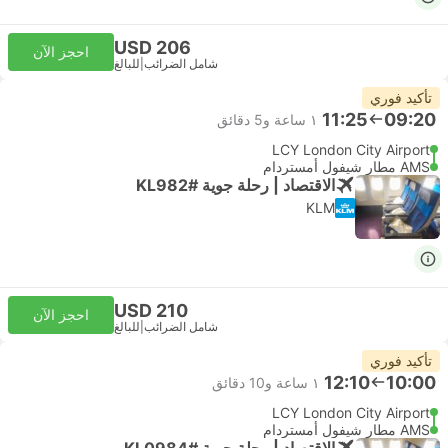
USD 206
احجز الآن
شامل الضرائب
|
للبالغ
تأكيد فوري
11:25
09:20
١ ساعة و‫5 دقائق
LCY London City Airport
AMS مطار شيفول أمستردام
الاقتصاد | رحلة جوية #KL982
KLM
USD 210
احجز الآن
شامل الضرائب
|
للبالغ
تأكيد فوري
12:10
10:00
١ ساعة و‫10 دقائق
LCY London City Airport
AMS مطار شيفول أمستردام
الاقتصاد | رحلة جوية #KL0984