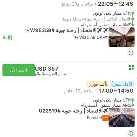
22:05
12:45
٨ ساعات و‫20 دقائق
LTN مطار لندن لوتون
الاتصال الذاتي | رحلة جوية+رحلة جوية
AMS مطار شيفول أمستردام
الاقتصاد | رحلة جوية #W95359
+1
4.5
Wizz Air UK
+1
USD 357
احجز الآن
شامل الضرائب
|
للبالغ
الأقل سعراً
تأكيد فوري
17:00
14:50
١ ساعة و‫10 دقائق
LTN مطار لندن لوتون
AMS مطار شيفول أمستردام
الاقتصاد | رحلة جوية #U22519
EasyJet