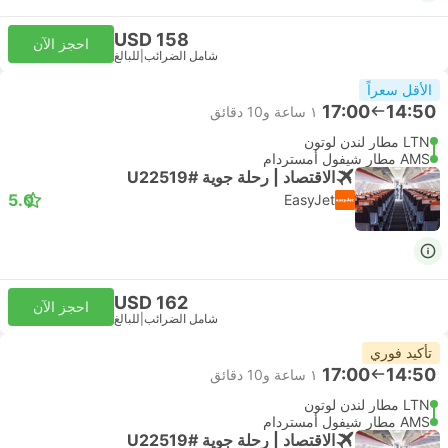
USD 158
احجز الآن
شامل الضرائب
|
للبالغ
الأقل سعراً
17:00
14:50
١ ساعة و‫10 دقائق
LTN مطار لندن لوتون
AMS مطار شيفول أمستردام
الاقتصاد | رحلة جوية #U22519
5.0
EasyJet
USD 162
احجز الآن
شامل الضرائب
|
للبالغ
تأكيد فوري
17:00
14:50
١ ساعة و‫10 دقائق
LTN مطار لندن لوتون
AMS مطار شيفول أمستردام
الاقتصاد | رحلة جوية #U22519