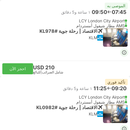
الموصى به
09:50
07:45
١ ساعة و‫5 دقائق
LCY London City Airport
AMS مطار شيفول أمستردام
الاقتصاد | رحلة جوية #KL978
KLM
USD 210
احجز الآن
شامل الضرائب
|
للبالغ
تأكيد فوري
11:25
09:20
١ ساعة و‫5 دقائق
LCY London City Airport
AMS مطار شيفول أمستردام
الاقتصاد | رحلة جوية #KL0982
KLM