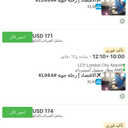
KLM
USD 171
احجز الآن
شامل الضرائب
|
للبالغ
تأكيد فوري
12:10
10:00
١ ساعة و‫10 دقائق
LCY London City Airport
AMS مطار شيفول أمستردام
الاقتصاد | رحلة جوية #KL984
KLM
USD 174
احجز الآن
شامل الضرائب
|
للبالغ
تأكيد فوري