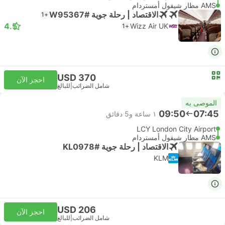
AMS مطار شيفول أمستردام
الاقتصاد | رحلة جوية #W95367
+1
4.5
Wizz Air UK
+1
USD 370
احجز الآن
شامل الضرائب
|
للبالغ
الموصى به
09:50
07:45
١ ساعة و‫5 دقائق
LCY London City Airport
AMS مطار شيفول أمستردام
الاقتصاد | رحلة جوية #KL0978
KLM
USD 206
احجز الآن
شامل الضرائب
|
للبالغ