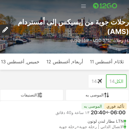
رحلات جوية من إيسيكس إلى أمستردام
(AMS)
١٤ رحلات (USD 158 – USD 376)
ثلاثاء, أغسطس 11
أربعاء, أغسطس 12
خميس, أغسطس 13
الكل
14
14
الموصى به
التصنيفات
تأكيد فوري
الموصى به
20:40
06:00
١٣ ساعة و‫40 دقائق
LTN مطار لندن لوتون
الاتصال الذاتي | رحلة جوية+رحلة جوية