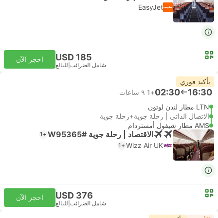
EasyJet
USD 185
احجز الآن
شامل الضرائب
|
للبالغ
تأكيد فوري
02:30
16:30
+1
٩ ساعات
LTN مطار لندن لوتون
الاتصال الذاتي | رحلة جوية+رحلة جوية
AMS مطار شيفول أمستردام
الاقتصاد | رحلة جوية #W95365
+1
Wizz Air UK
+1
USD 376
احجز الآن
شامل الضرائب
|
للبالغ