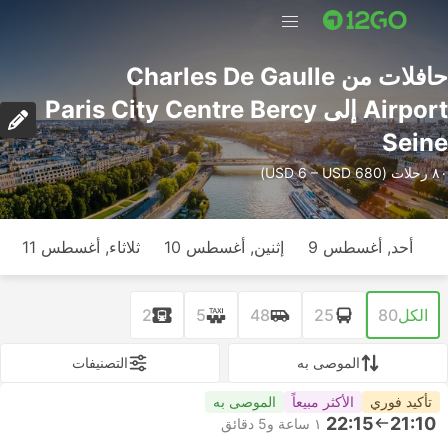
حافلات من Charles De Gaulle
Airport إلى Paris City Centre Bercy
Seine
٨٠ رحلات (USD 6 – USD 680)
أحد, أغسطس 9
إثنين, أغسطس 10
ثلاثاء, أغسطس 11
الكل
80
25
48
5
2
الموصى به
التصنيفات
تأكيد فوري
الأكثر مبيعاً
الموصى به
22:15
21:10
١ ساعة و‫5 دقائق