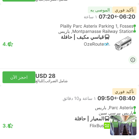
تأكيد فوري
الموصى به
07:20
06:20
١ ساعة
Plailly Parc Asterix Parking 1, Fosses
Montparnasse Railway Station, باريس
قياسي مكيف | حافلة
4.0
OzeRoute
USD 28
احجز الآن
شامل الضرائب
|
للبالغ
تأكيد فوري
09:50
08:40
١ ساعة و‫10 دقائق
Parc Asterix, باريس
باريس بيرسي سين
المعيار | حافلة
3.8
FlixBus