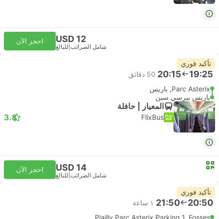
USD 12
احجز الآن
شامل الضرائب
|
للبالغ
تأكيد فوري
20:15
19:25
‫50 دقائق
Parc Asterix, باريس
باريس بيرسي سين
المعيار | حافلة
3.8
FlixBus
USD 14
احجز الآن
شامل الضرائب
|
للبالغ
تأكيد فوري
21:50
20:50
١ ساعة
Plailly Parc Asterix Parking 1, Fosses