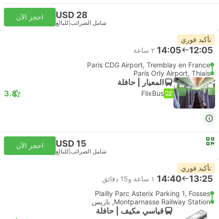
USD 28
احجز الآن
شامل الضرائب
|
للبالغ
تأكيد فوري
14:05
12:05
٢ ساعة
Paris CDG Airport, Tremblay en France
Paris Orly Airport, Thiais
المعيار | حافلة
3.8
FlixBus
USD 15
احجز الآن
شامل الضرائب
|
للبالغ
تأكيد فوري
14:40
13:25
١ ساعة و‫15 دقائق
Plailly Parc Asterix Parking 1, Fosses
Montparnasse Railway Station, باريس
قياسي مكيف | حافلة