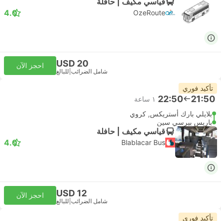
قياسي مكيف | حافلة
4.0
OzeRoute
USD 20
احجز الآن
شامل الضرائب
|
للبالغ
تأكيد فوري
22:50
21:50
١ ساعة
بلايلي بارك أستريكس, كروي
باريس بيرسي سين
قياسي مكيف | حافلة
4.0
Blablacar Bus
USD 12
احجز الآن
شامل الضرائب
|
للبالغ
تأكيد فوري