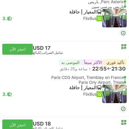
Parc Asterix, باريس
باريس بيرسي سين
المعيار | حافلة
3.8
FlixBus
USD 17
احجز الآن
شامل الضرائب
|
للبالغ
تأكيد فوري
الأكثر مبيعاً
الموصى به
22:55
21:30
١ ساعة و‫25 دقائق
Paris CDG Airport, Tremblay en France
Paris Orly Airport, Thiais
المعيار | حافلة
3.8
FlixBus
USD 18
احجز الآن
شامل الضرائب
|
للبالغ