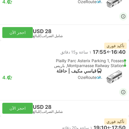
4.0
OzeRoute
USD 28
احجز الآن
شامل الضرائب
|
للبالغ
تأكيد فوري
17:55
16:40
١ ساعة و‫15 دقائق
Plailly Parc Asterix Parking 1, Fosses
Montparnasse Railway Station, باريس
قياسي مكيف | حافلة
4.0
OzeRoute
USD 28
احجز الآن
شامل الضرائب
|
للبالغ
تأكيد فوري
19:10
17:50
١ ساعة و‫20 دقائق