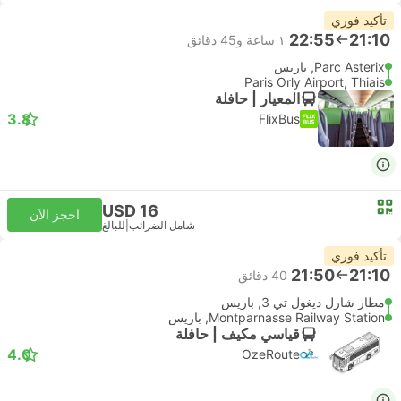
تأكيد فوري
22:55
21:10
١ ساعة و‫45 دقائق
Parc Asterix, باريس
Paris Orly Airport, Thiais
المعيار | حافلة
3.8
FlixBus
USD 16
احجز الآن
شامل الضرائب
|
للبالغ
تأكيد فوري
21:50
21:10
‫40 دقائق
مطار شارل ديغول تي 3, باريس
Montparnasse Railway Station, باريس
قياسي مكيف | حافلة
4.0
OzeRoute