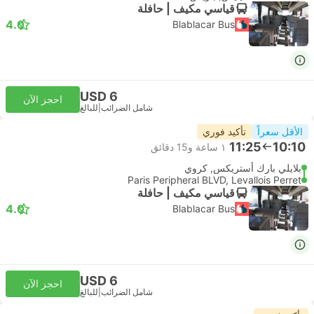
قياسي مكيف | حافلة
4.0
Blablacar Bus
USD 6
احجز الآن
شامل الضرائب
|
للبالغ
الأقل سعراً
تأكيد فوري
11:25
10:10
١ ساعة و‫15 دقائق
بلايلي بارك أستريكس, كروي
Paris Peripheral BLVD, Levallois Perret
قياسي مكيف | حافلة
4.0
Blablacar Bus
USD 6
احجز الآن
شامل الضرائب
|
للبالغ