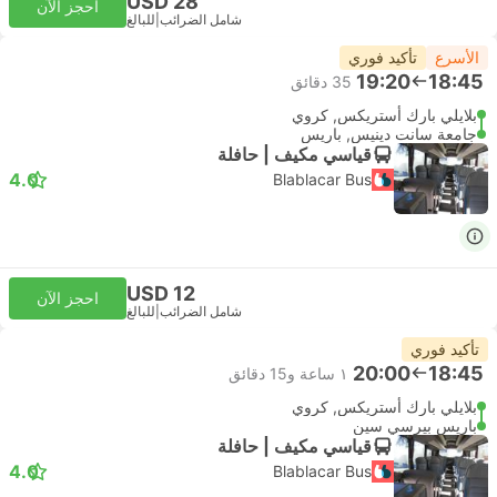
USD 28
احجز الآن
شامل الضرائب
|
للبالغ
الأسرع
تأكيد فوري
19:20
18:45
‫35 دقائق
بلايلي بارك أستريكس, كروي
جامعة سانت دينيس, باريس
قياسي مكيف | حافلة
4.0
Blablacar Bus
USD 12
احجز الآن
شامل الضرائب
|
للبالغ
تأكيد فوري
20:00
18:45
١ ساعة و‫15 دقائق
بلايلي بارك أستريكس, كروي
باريس بيرسي سين
قياسي مكيف | حافلة
4.0
Blablacar Bus