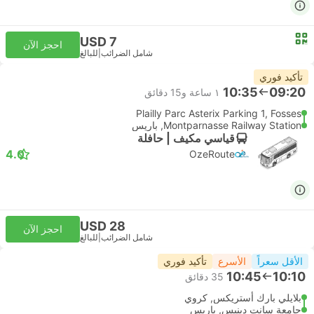
USD 7
احجز الآن
شامل الضرائب
|
للبالغ
تأكيد فوري
10:35
09:20
١ ساعة و‫15 دقائق
Plailly Parc Asterix Parking 1, Fosses
Montparnasse Railway Station, باريس
قياسي مكيف | حافلة
4.0
OzeRoute
USD 28
احجز الآن
شامل الضرائب
|
للبالغ
الأقل سعراً
الأسرع
تأكيد فوري
10:45
10:10
‫35 دقائق
بلايلي بارك أستريكس, كروي
جامعة سانت دينيس, باريس