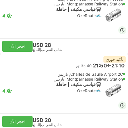
Montparnasse Railway Station, باريس
قياسي مكيف | حافلة
4.0
OzeRoute
USD 28
احجز الآن
شامل الضرائب
|
للبالغ
تأكيد فوري
21:50
21:10
‫40 دقائق
Charles de Gaulle Airport 2C, باريس
Montparnasse Railway Station, باريس
قياسي مكيف | حافلة
4.0
OzeRoute
USD 20
احجز الآن
شامل الضرائب
|
للبالغ