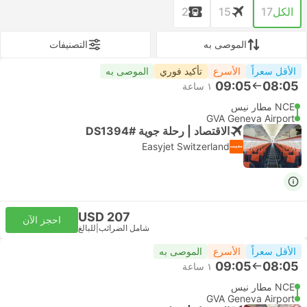
الكل
17
15
2
الموصى به
التصنيفات
الأقل سعراً
الأسرع
تأكيد فوري
الموصى به
09:05
08:05
١ ساعة
NCE مطار نيس
GVA Geneva Airport
الاقتصاد | رحلة جوية #DS1394
Easyjet Switzerland
USD 207
احجز الآن
شامل الضرائب
|
للبالغ
الأقل سعراً
الأسرع
الموصى به
09:05
08:05
١ ساعة
NCE مطار نيس
GVA Geneva Airport