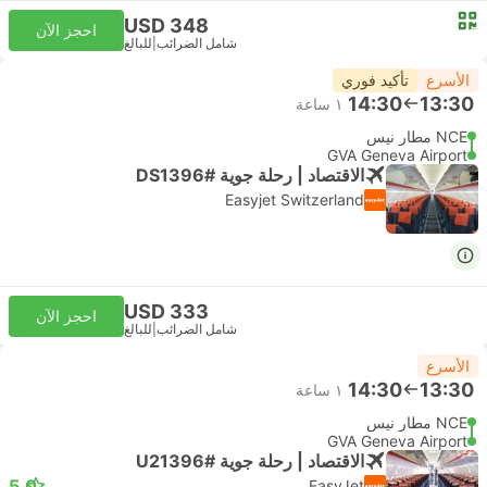
USD 348
احجز الآن
شامل الضرائب
|
للبالغ
الأسرع
تأكيد فوري
14:30
13:30
١ ساعة
NCE مطار نيس
GVA Geneva Airport
الاقتصاد | رحلة جوية #DS1396
Easyjet Switzerland
USD 333
احجز الآن
شامل الضرائب
|
للبالغ
الأسرع
14:30
13:30
١ ساعة
NCE مطار نيس
GVA Geneva Airport
الاقتصاد | رحلة جوية #U21396
5.0
EasyJet