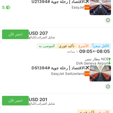
الاقتصاد | رحلة جوية #U21394
5.0
EasyJet
USD 207
احجز الآن
شامل الضرائب
|
للبالغ
الأقل سعراً
الأسرع
تأكيد فوري
الموصى به
09:05
08:05
١ ساعة
NCE مطار نيس
GVA Geneva Airport
الاقتصاد | رحلة جوية #DS1394
EasyJet Switzerland
USD 201
احجز الآن
شامل الضرائب
|
للبالغ
الأسرع
تأكيد فوري