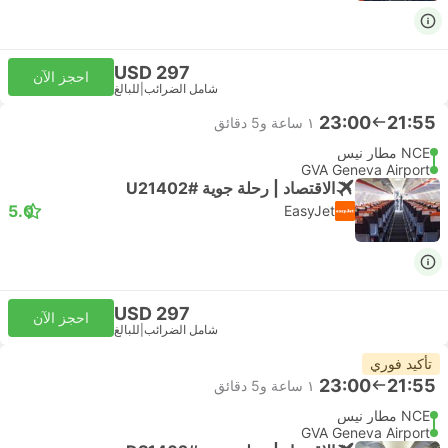
USD 297
احجز الآن
شامل الضرائب
|
للبالغ
23:00
21:55
١ ساعة و‫5 دقائق
NCE مطار نيس
GVA Geneva Airport
الاقتصاد | رحلة جوية #U21402
5.0
EasyJet
USD 297
احجز الآن
شامل الضرائب
|
للبالغ
تأكيد فوري
23:00
21:55
١ ساعة و‫5 دقائق
NCE مطار نيس
GVA Geneva Airport