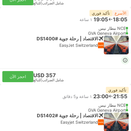
شامل الضرائب
|
للبالغ
الأسرع
تأكيد فوري
19:05
18:05
١ ساعة
NCE مطار نيس
GVA Geneva Airport
الاقتصاد | رحلة جوية #DS1400
EasyJet Switzerland
USD 357
احجز الآن
شامل الضرائب
|
للبالغ
تأكيد فوري
23:00
21:55
١ ساعة و‫5 دقائق
NCE مطار نيس
GVA Geneva Airport
الاقتصاد | رحلة جوية #DS1402
Easyjet Switzerland