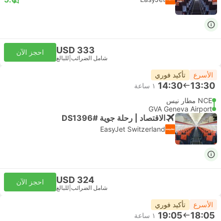
USD 333
احجز الآن
شامل الضرائب
|
للبالغ
الأسرع
تأكيد فوري
14:30
13:30
١ ساعة
NCE مطار نيس
GVA Geneva Airport
الاقتصاد | رحلة جوية #DS1396
EasyJet Switzerland
USD 324
احجز الآن
شامل الضرائب
|
للبالغ
الأسرع
تأكيد فوري
19:05
18:05
١ ساعة