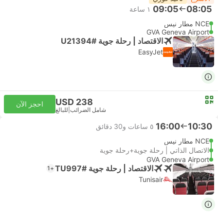
09:05
08:05
١ ساعة
NCE مطار نيس
GVA Geneva Airport
الاقتصاد | رحلة جوية #U21394
EasyJet
USD 238
احجز الآن
شامل الضرائب
|
للبالغ
16:00
10:30
٥ ساعات و‫30 دقائق
NCE مطار نيس
الاتصال الذاتي | رحلة جوية+رحلة جوية
GVA Geneva Airport
الاقتصاد | رحلة جوية #TU997
+1
Tunisair