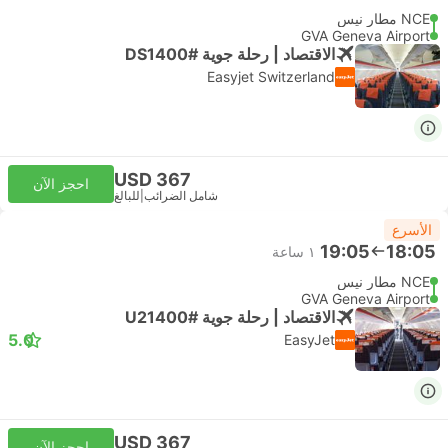
NCE مطار نيس
GVA Geneva Airport
الاقتصاد | رحلة جوية #DS1400
Easyjet Switzerland
USD 367
احجز الآن
شامل الضرائب
|
للبالغ
الأسرع
19:05
18:05
١ ساعة
NCE مطار نيس
GVA Geneva Airport
الاقتصاد | رحلة جوية #U21400
5.0
EasyJet
USD 367
احجز الآن