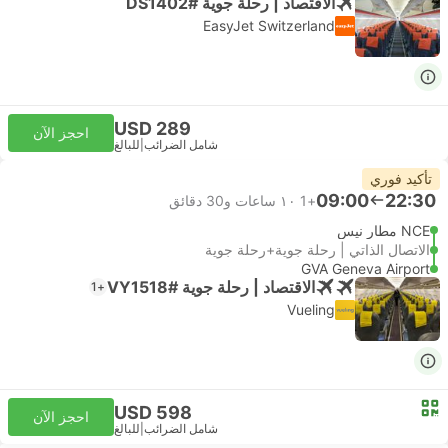
الاقتصاد | رحلة جوية #DS1402
EasyJet Switzerland
USD 289
احجز الآن
شامل الضرائب
|
للبالغ
تأكيد فوري
09:00
22:30
+1
١٠ ساعات و‫30 دقائق
NCE مطار نيس
الاتصال الذاتي | رحلة جوية+رحلة جوية
GVA Geneva Airport
الاقتصاد | رحلة جوية #VY1518
+1
Vueling
USD 598
احجز الآن
شامل الضرائب
|
للبالغ